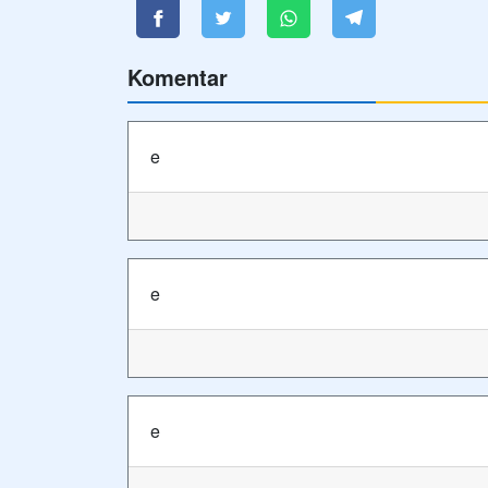
Komentar
e
e
e