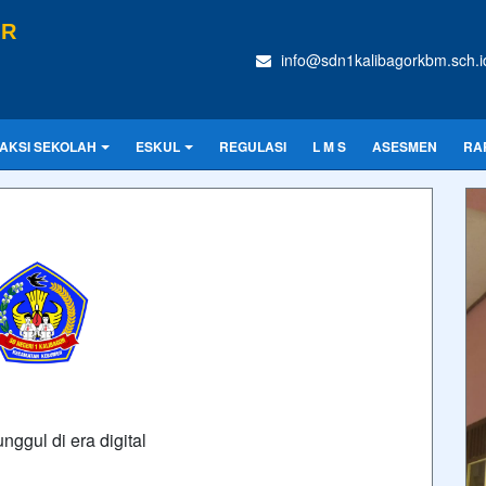
OR
info@sdn1kalibagorkbm.sch.i
AKSI SEKOLAH
ESKUL
REGULASI
L M S
ASESMEN
RA
nggul di era digital