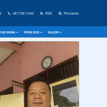
d
08172811042
RSS
Pencarian
POR SISWA
PPDB 2025
GALERI