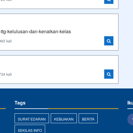
ttg-kelulusan-dan-kenaikan-kelas
93 kali
34 kali
Tags
Ik
SURAT EDARAN
KEBIJAKAN
BERITA
SEKILAS INFO